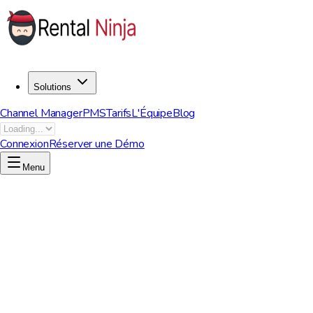
Solutions
Channel Manager
PMS
Tarifs
L'Équipe
Blog
Connexion
Réserver une Démo
Menu