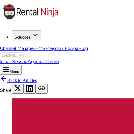
Soluções
Channel Manager
PMS
Preços
A Equipa
Blog
Iniciar Sessão
Agendar Demo
Menu
Back to Articles
Share