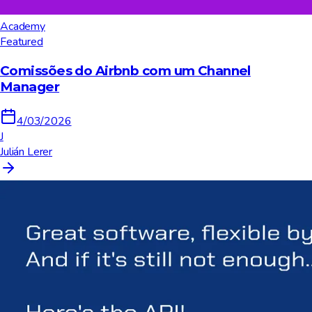
Academy
Featured
Comissões do Airbnb com um Channel
Manager
4/03/2026
J
Julián Lerer