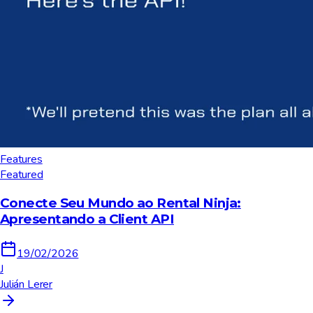
Features
Featured
Conecte Seu Mundo ao Rental Ninja:
Apresentando a Client API
19/02/2026
J
Julián Lerer