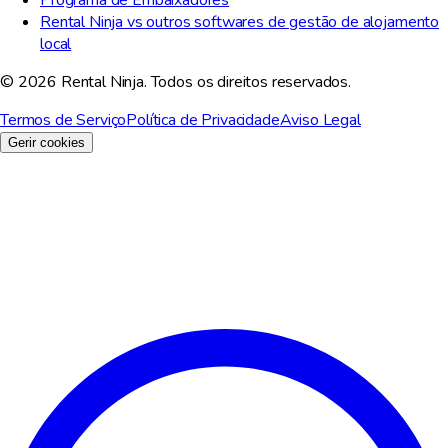
Programa de Embaixadores
Rental Ninja vs outros softwares de gestão de alojamento
local
© 2026 Rental Ninja. Todos os direitos reservados.
Termos de Serviço
Política de Privacidade
Aviso Legal
Gerir cookies
Valorizamos a sua privacidade
Utilizamos cookies para melhorar a sua experiência, analisar o
tráfego do site e para fins de marketing. Pode escolher quais
cookies aceitar.
Rejeitar tudo
Personalizar
Aceitar tudo