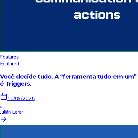
Features
Featured
Você decide tudo. A “ferramenta tudo-em-um”
é Triggers.
10/09/2025
J
Julián Lerer