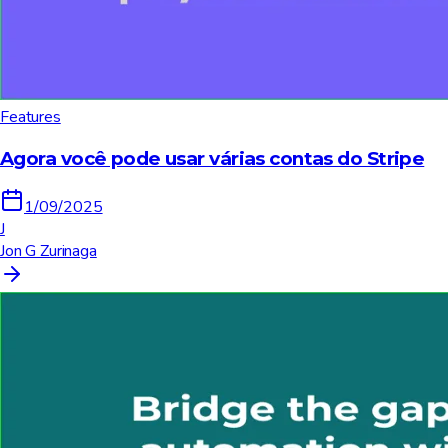
Features
Agora você pode usar várias contas do Stripe
1/09/2025
J
Jon G Zurinaga