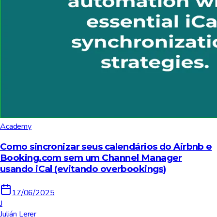
Academy
Como sincronizar seus calendários do Airbnb e
Booking.com sem um Channel Manager
usando iCal (evitando overbookings)
17/06/2025
J
Julián Lerer