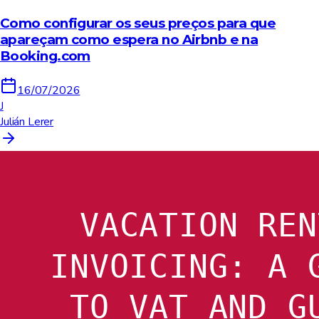
Como configurar os seus preços para que
apareçam como espera no Airbnb e na
Booking.com
16/07/2026
J
Julián Lerer