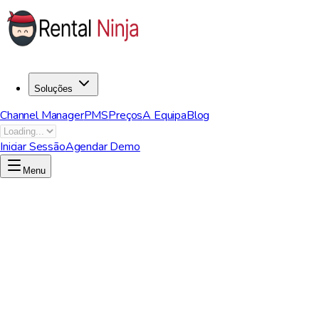
Soluções
Channel Manager
PMS
Preços
A Equipa
Blog
Iniciar Sessão
Agendar Demo
Menu
Agendar Demo Agora
Comece Agora