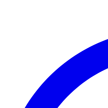
Valorizamos a sua privacidade
Utilizamos cookies para melhorar a sua experiência, analisar o tráf
Rejeitar tudo
Personalizar
Aceitar tudo