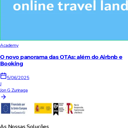
Academy
O novo panorama das OTAs: além do Airbnb e
Booking
5/06/2025
J
Jon G Zurinaga
As Nossas Soluções