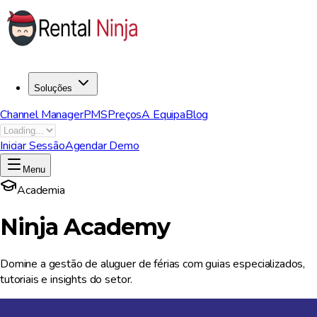
Soluções
Channel Manager
PMS
Preços
A Equipa
Blog
Iniciar Sessão
Agendar Demo
Menu
Academia
Ninja Academy
Domine a gestão de aluguer de férias com guias especializados,
tutoriais e insights do setor.