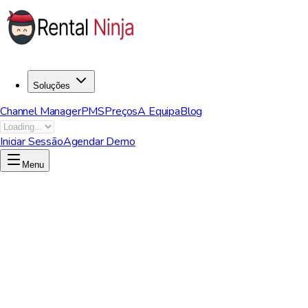
Soluções
Channel Manager
PMS
Preços
A Equipa
Blog
Iniciar Sessão
Agendar Demo
Menu
Agende uma Demo