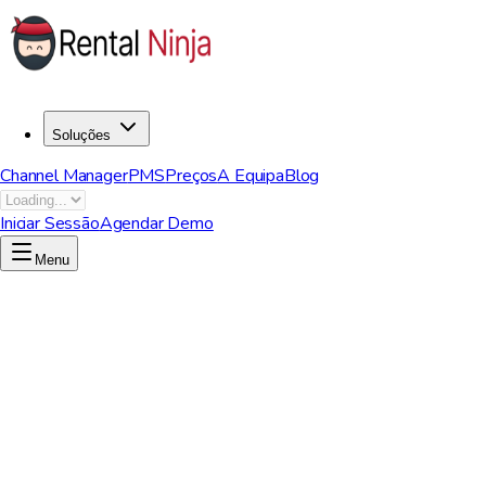
Soluções
Channel Manager
PMS
Preços
A Equipa
Blog
Iniciar Sessão
Agendar Demo
Menu