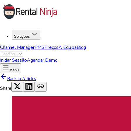
Soluções
Channel Manager
PMS
Preços
A Equipa
Blog
Iniciar Sessão
Agendar Demo
Menu
Back to Articles
Share