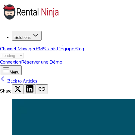
Solutions
Channel Manager
PMS
Tarifs
L'Équipe
Blog
Connexion
Réserver une Démo
Menu
Back to Articles
Share