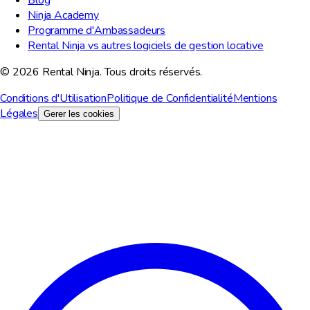
Blog
Ninja Academy
Programme d'Ambassadeurs
Rental Ninja vs autres logiciels de gestion locative
© 2026 Rental Ninja. Tous droits réservés.
Conditions d'Utilisation
Politique de Confidentialité
Mentions
Légales
Gerer les cookies
Nous respectons votre vie privee
Nous utilisons des cookies pour ameliorer votre experience,
analyser le trafic du site et a des fins marketing. Vous pouvez
choisir les cookies a accepter.
Tout refuser
Personnaliser
Tout accepter