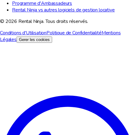
Programme d'Ambassadeurs
Rental Ninja vs autres logiciels de gestion locative
© 2026 Rental Ninja. Tous droits réservés.
Conditions d'Utilisation
Politique de Confidentialité
Mentions
Légales
Gerer les cookies
Nous respectons votre vie privee
Nous utilisons des cookies pour ameliorer votre experience,
analyser le trafic du site et a des fins marketing. Vous pouvez
choisir les cookies a accepter.
Tout refuser
Personnaliser
Tout accepter