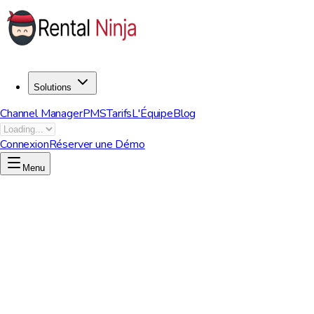
Solutions
Channel Manager
PMS
Tarifs
L'Équipe
Blog
Connexion
Réserver une Démo
Menu