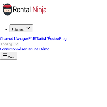
Solutions
Channel Manager
PMS
Tarifs
L'Équipe
Blog
Connexion
Réserver une Démo
Menu