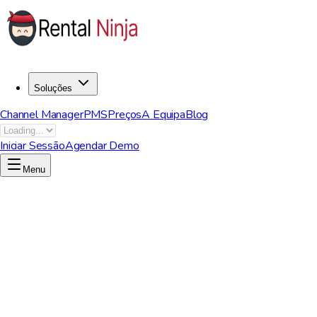
Soluções
Channel Manager
PMS
Preços
A Equipa
Blog
Iniciar Sessão
Agendar Demo
Menu
Agende uma Demo
Ver Preços