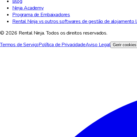
Blog
Ninja Academy
Programa de Embaixadores
Rental Ninja vs outros softwares de gestão de alojamento l
© 2026 Rental Ninja. Todos os direitos reservados.
Termos de Serviço
Política de Privacidade
Aviso Legal
Gerir cookies
Valorizamos a sua privacidade
Utilizamos cookies para melhorar a sua experiência, analisar o tráf
Rejeitar tudo
Personalizar
Aceitar tudo