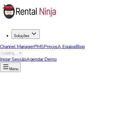
Soluções
Channel Manager
PMS
Preços
A Equipa
Blog
Iniciar Sessão
Agendar Demo
Menu