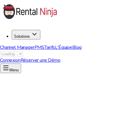
Solutions
Channel Manager
PMS
Tarifs
L'Équipe
Blog
Connexion
Réserver une Démo
Menu