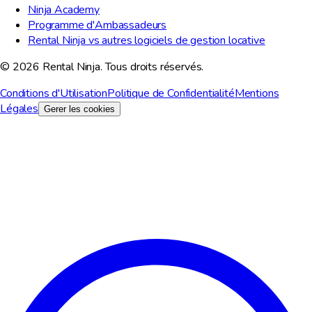
Ninja Academy
Programme d'Ambassadeurs
Rental Ninja vs autres logiciels de gestion locative
© 2026 Rental Ninja. Tous droits réservés.
Conditions d'Utilisation
Politique de Confidentialité
Mentions
Légales
Gerer les cookies
Nous respectons votre vie privee
Nous utilisons des cookies pour ameliorer votre experience,
analyser le trafic du site et a des fins marketing. Vous pouvez
choisir les cookies a accepter.
Tout refuser
Personnaliser
Tout accepter