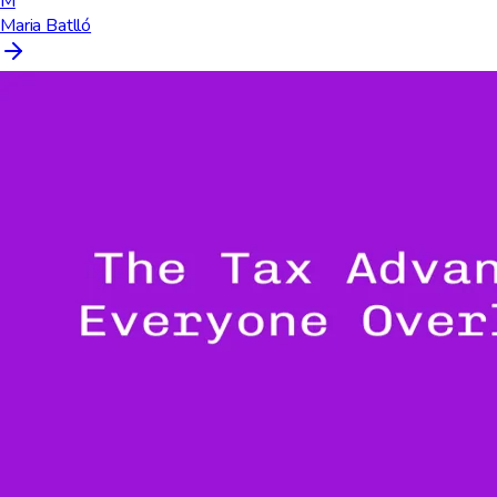
M
Maria Batlló