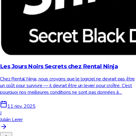
Les Jours Noirs Secrets chez Rental Ninja
Chez Rental Ninja, nous croyons que le logiciel ne devrait pas être
un coût pour survivre — il devrait être un levier pour croître. C’est
pourquoi nos meilleures conditions ne sont pas données à…
11 nov. 2025
J
Julián Lerer