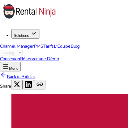
Solutions
Channel Manager
PMS
Tarifs
L'Équipe
Blog
Connexion
Réserver une Démo
Menu
Back to Articles
Share