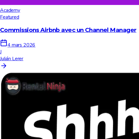
Academy
Featured
Commissions Airbnb avec un Channel Manager
4 mars 2026
J
Julián Lerer