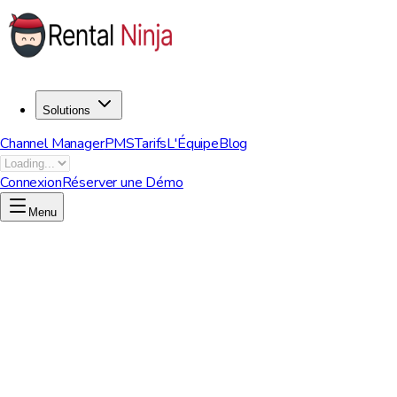
Solutions
Channel Manager
PMS
Tarifs
L'Équipe
Blog
Connexion
Réserver une Démo
Menu