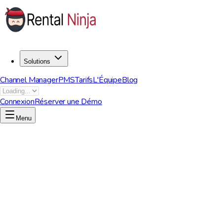
Solutions
Channel Manager
PMS
Tarifs
L'Équipe
Blog
Connexion
Réserver une Démo
Menu
Commencez maintenant pour libérer votre potentiel