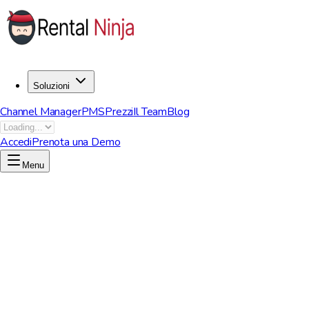
Soluzioni
Channel Manager
PMS
Prezzi
Il Team
Blog
Accedi
Prenota una Demo
Menu