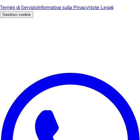
Termini di Servizio
Informativa sulla Privacy
Note Legali
Gestisci cookie
Rispettiamo la tua privacy
Utilizziamo i cookie per migliorare la tua esperienza, analizzare il
traffico del sito e per scopi di marketing. Puoi scegliere quali
cookie accettare.
Rifiuta tutto
Personalizza
Accetta tutto