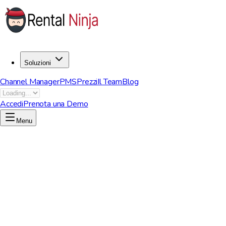
Soluzioni
Channel Manager
PMS
Prezzi
Il Team
Blog
Accedi
Prenota una Demo
Menu