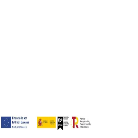
Offrite formazione per il mio team?
Posso integrarmi con gli strumenti che sto già usando?
Che tipo di supporto fornite?