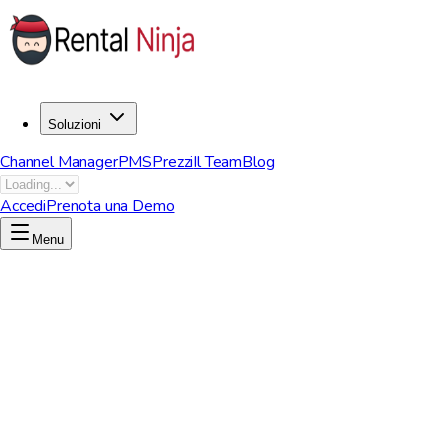
Soluzioni
Channel Manager
PMS
Prezzi
Il Team
Blog
Accedi
Prenota una Demo
Menu
Inizia ora per liberare il tuo potenziale