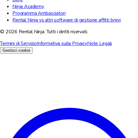
Ninja Academy
Programma Ambasciatori
Rental Ninja vs altri software di gestione affitti brevi
© 2026 Rental Ninja. Tutti i diritti riservati.
Termini di Servizio
Informativa sulla Privacy
Note Legali
Gestisci cookie
Rispettiamo la tua privacy
Utilizziamo i cookie per migliorare la tua esperienza, analizzare il
traffico del sito e per scopi di marketing. Puoi scegliere quali
cookie accettare.
Rifiuta tutto
Personalizza
Accetta tutto