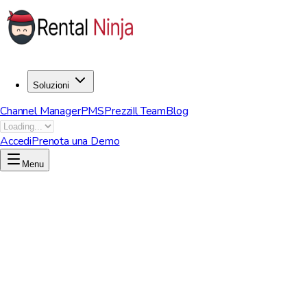
Soluzioni
Channel Manager
PMS
Prezzi
Il Team
Blog
Accedi
Prenota una Demo
Menu
Inizia ora per liberare il tuo potenziale
Contatta vendite