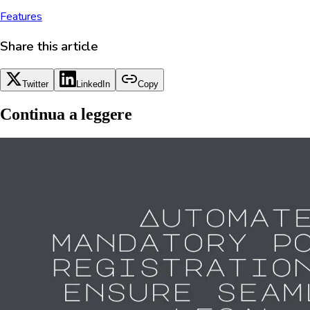
Features
Share this article
Twitter
LinkedIn
Copy
Continua a leggere