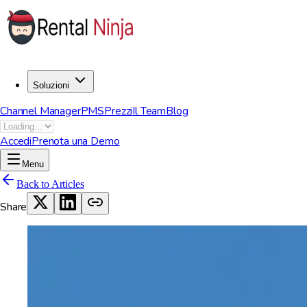
Soluzioni
Channel Manager
PMS
Prezzi
Il Team
Blog
Accedi
Prenota una Demo
Menu
Back to Articles
Share