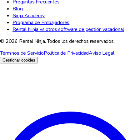
Preguntas Frecuentes
Blog
Ninja Academy
Programa de Embajadores
Rental Ninja vs otros software de gestión vacacional
© 2026 Rental Ninja. Todos los derechos reservados.
Términos de Servicio
Política de Privacidad
Aviso Legal
Gestionar cookies
Valoramos tu privacidad
Usamos cookies para mejorar tu experiencia, analizar el trafico del
sitio y con fines de marketing. Puedes elegir que cookies aceptar.
Rechazar todo
Personalizar
Aceptar todo