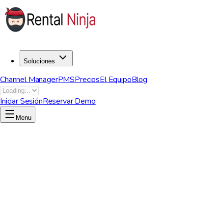
Soluciones
Channel Manager
PMS
Precios
El Equipo
Blog
Iniciar Sesión
Reservar Demo
Menu