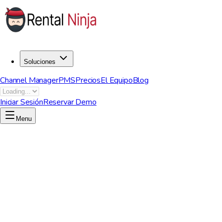
Soluciones
Channel Manager
PMS
Precios
El Equipo
Blog
Iniciar Sesión
Reservar Demo
Menu