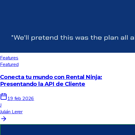
Features
Featured
Conecta tu mundo con Rental Ninja:
Presentando la API de Cliente
19 feb 2026
J
Julián Lerer