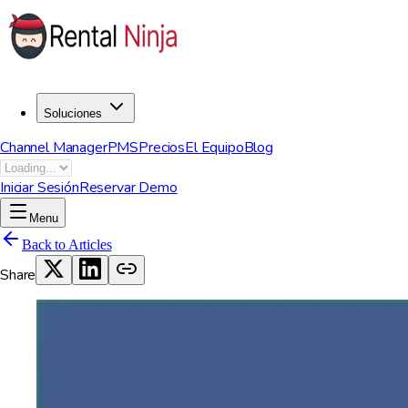
Soluciones
Channel Manager
PMS
Precios
El Equipo
Blog
Iniciar Sesión
Reservar Demo
Menu
Back to Articles
Share