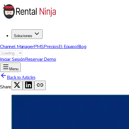
Soluciones
Channel Manager
PMS
Precios
El Equipo
Blog
Iniciar Sesión
Reservar Demo
Menu
Back to Articles
Share