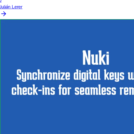
J
Julián Lerer