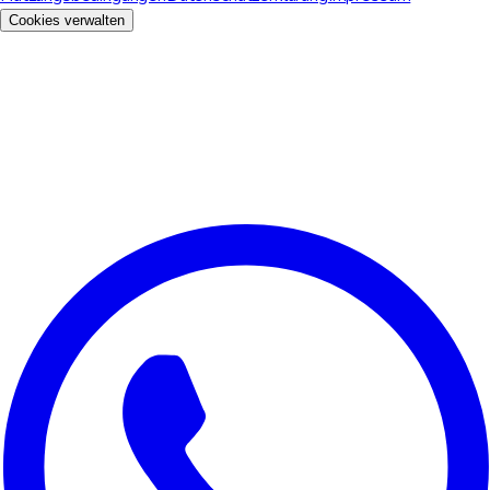
Cookies verwalten
Wir schätzen Ihre Privatsphäre
Wir verwenden Cookies, um Ihre Erfahrung zu verbessern, den
Website-Traffic zu analysieren und für Marketingzwecke. Sie
können wählen, welche Cookies Sie akzeptieren möchten.
Alle ablehnen
Anpassen
Alle akzeptieren