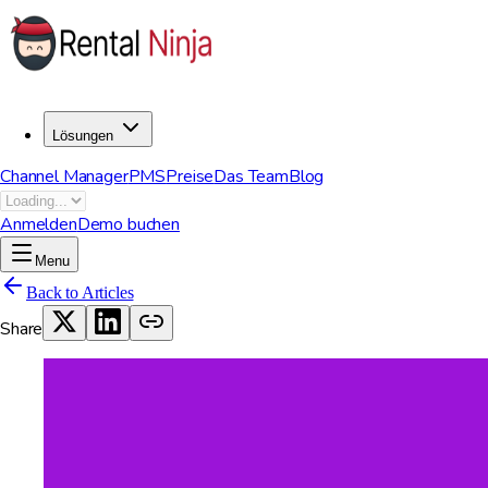
Lösungen
Channel Manager
PMS
Preise
Das Team
Blog
Anmelden
Demo buchen
Menu
Back to Articles
Share