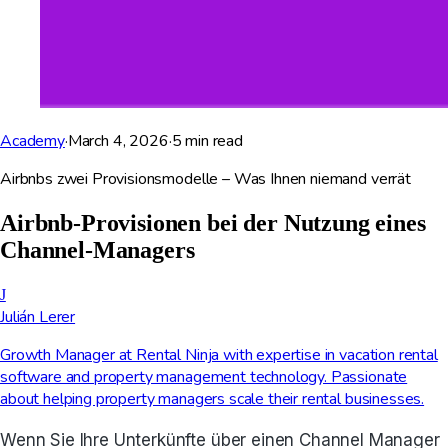
Academy
·
March 4, 2026
·
5
min read
Airbnbs zwei Provisionsmodelle – Was Ihnen niemand verrät
Airbnb-Provisionen bei der Nutzung eines
Channel-Managers
J
Julián Lerer
Growth Manager at Rental Ninja with expertise in vacation rental
software and property management technology. Passionate
about helping property managers scale their rental businesses.
Wenn Sie Ihre Unterkünfte über einen Channel Manager