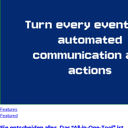
Features
Featured
Sie entscheiden alles. Das “All-in-One-Tool” ist