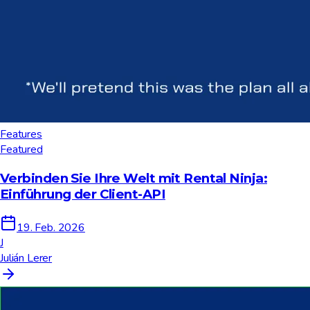
Features
Featured
Verbinden Sie Ihre Welt mit Rental Ninja:
Einführung der Client-API
19. Feb. 2026
J
Julián Lerer