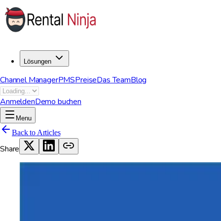
Lösungen
Channel Manager
PMS
Preise
Das Team
Blog
Anmelden
Demo buchen
Menu
Back to Articles
Share