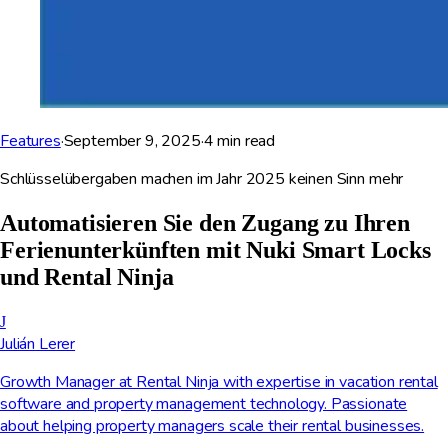
Features
·
September 9, 2025
·
4
min read
Schlüsselübergaben machen im Jahr 2025 keinen Sinn mehr
Automatisieren Sie den Zugang zu Ihren
Ferienunterkünften mit Nuki Smart Locks
und Rental Ninja
J
Julián Lerer
Growth Manager at Rental Ninja with expertise in vacation rental
software and property management technology. Passionate
about helping property managers scale their rental businesses.